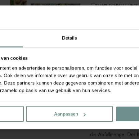
SEHR SCHNELL VER
KOSTENLOSER VERSA
Dieser Wurmkomposter
Bioabfälle aus Küch
Details
verwerten und dem 
direkt wieder zugu
Sie hineingeben, zieh
 van cookies
den Boden zu düngen.
ent en advertenties te personaliseren, om functies voor social
. Ook delen we informatie over uw gebruik van onze site met on
Den Wurmkomposter gra
e. Deze partners kunnen deze gegevens combineren met andere i
oberen Löcher nicht me
erzameld op basis van uw gebruik van hun services.
nicht hinein. Anschliess
Bioabfall. Das Bodenl
dadurch angelockt und 
verwerten.
Aanpassen
Indem Sie Ihre Küchena
die Abfallmenge. Der Ko