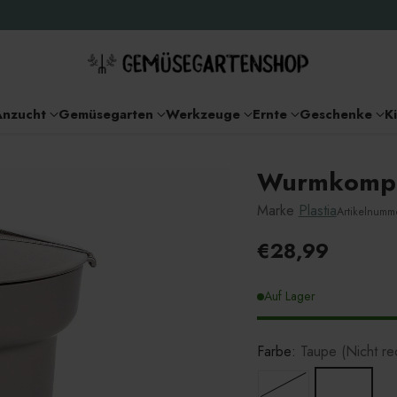
Anzucht
Gemüsegarten
Werkzeuge
Ernte
Geschenke
K
Wurmkompo
Marke
Plastia
Artikelnum
€28,99
Unverbindlich
Preisempfehlu
Auf Lager
Farbe:
Taupe (Nicht rec