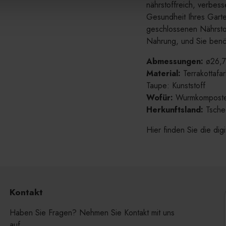
nährstoffreich, verbess
Gesundheit Ihres Garte
geschlossenen Nährstoff
Nahrung, und Sie benö
Abmessungen:
ø26,7
Material:
Terrakottafar
Taupe: Kunststoff
Wofür:
Wurmkomposter,
Herkunftsland:
Tsche
Hier finden Sie die dig
Produkt
wird
dem
Warenkorb
Kontakt
hinzugefügt
Haben Sie Fragen? Nehmen Sie Kontakt mit uns
auf.