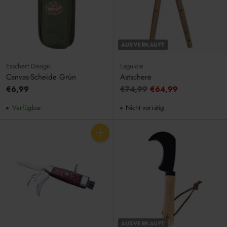
AUSVERKAUFT
Esschert Design
Laguiole
Canvas-Scheide Grün
Astschere
Unverbindliche
€6,99
€74,99
€64,99
Preisempfehlung
Verfügbar
Nicht vorrätig
Anzahl
AUSVERKAUFT