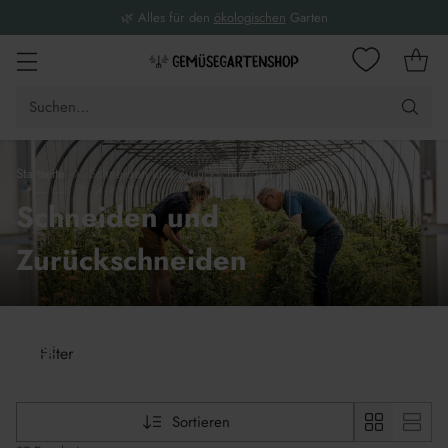
⚖️ Für einen
biologischen
Garten im Gleichgewicht
Suchen…
Startseite
Schneiden und Zurückschneiden
Schneiden und
Zurückschneiden
Filter
Sortieren