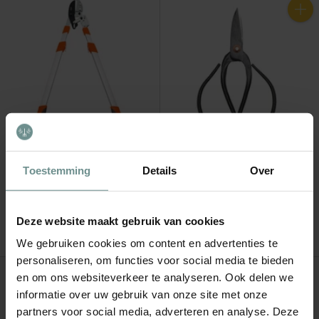
Anzahl
AUSVERKAUFT
Stocker
Esschert Design
Toestemming
Details
Over
Teleskopische Profi-Astschere
Retro-Kräuterschere S
(Ratschenmechanismus)
€5,99
€79,99
Deze website maakt gebruik van cookies
Verfügbar
Nicht vorrätig
We gebruiken cookies om content en advertenties te
personaliseren, om functies voor social media te bieden
en om ons websiteverkeer te analyseren. Ook delen we
Anzahl
informatie over uw gebruik van onze site met onze
partners voor social media, adverteren en analyse. Deze