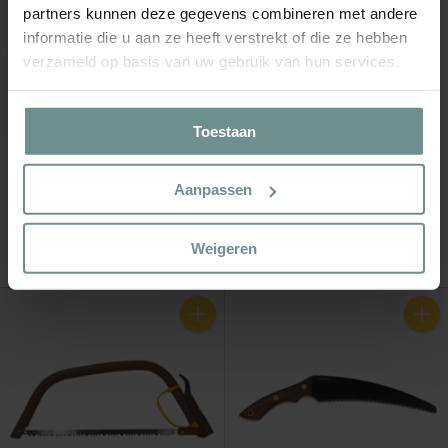
partners kunnen deze gegevens combineren met andere
informatie die u aan ze heeft verstrekt of die ze hebben
verzameld op basis van uw gebruik van hun services.
AUSVERKAUFT
Toestaan
Stocker
Esschert Design
Profi-Veredelungsmesser
Retro-Kräuterschere L
Aanpassen
70mm
€8,49
€33,99
Nicht vorrätig
Weigeren
Verfügbar
Anzahl
Anzahl