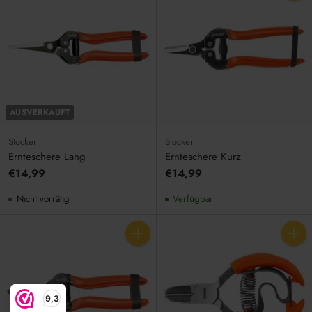
Anzahl
AUSVERKAUFT
Stocker
Stocker
Ernteschere Lang
Ernteschere Kurz
€14,99
€14,99
Nicht vorrätig
Verfügbar
Anzahl
Anzahl
9,3