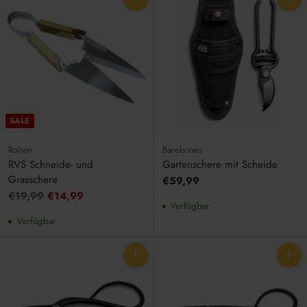
Anzahl
Anzahl
SALE
Rolson
Barebones
RVS Schneide- und
Gartenschere mit Scheide
Grasschere
€59,99
Unverbindliche
€19,99
€14,99
Verfügbar
Preisempfehlung
Verfügbar
Anzahl
Anzahl