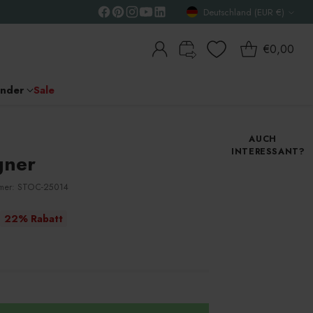
Deutschland (EUR €)
Währung
€0,00
inder
Sale
AUCH
INTERESSANT?
gner
mmer: STOC-25014
22% Rabatt
e
ng