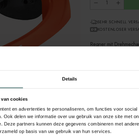
SEHR SCHNELL VER
KOSTENLOSER VERSA
Regner mit Drehmecha
und rechteckigen Fläch
verschiedenen Ausführ
Kunststoffdüsen und läss
Individuelle Anp
Details
Mehr als 15 Präz
gleichmässige Wa
 van cookies
Bewässerungsfläc
ent en advertenties te personaliseren, om functies voor social
. Ook delen we informatie over uw gebruik van onze site met on
e. Deze partners kunnen deze gegevens combineren met andere i
Marke: Stocker
erzameld op basis van uw gebruik van hun services.
Artikelnummer: 25014