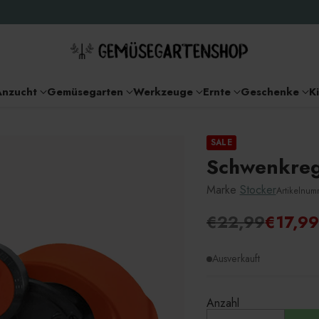
Anzucht
Gemüsegarten
Werkzeuge
Ernte
Geschenke
K
SALE
Schwenkre
Marke
Stocker
Artikelnu
€22,99
€17,99
Unverbindlich
Preisempfehlu
Ausverkauft
Anzahl