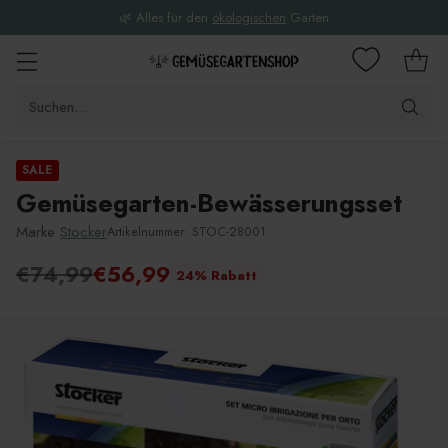
🌿 Alles für den
ökologischen
Garten
Suchen…
SALE
Gemüsegarten-Bewässerungsset
Marke
Stocker
Artikelnummer: STOC-28001
€74,99
€56,99
24% Rabatt
Unverbindliche
Preisempfehlung