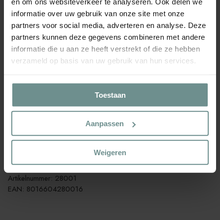
en om ons websiteverkeer te analyseren. Ook delen we
1x Lochstanzer (Punze) für Rohre (28026)
informatie over uw gebruik van onze site met onze
1x Kleiner Filter (28027)
partners voor social media, adverteren en analyse. Deze
partners kunnen deze gegevens combineren met andere
1x Doppelte Kupplung (innen) (28029)
informatie die u aan ze heeft verstrekt of die ze hebben
verzameld op basis van uw gebruik van hun services.
Die Montage dieses Systems ist einfach; Sie benötigen dafür
ungefähr eine Stunde.
Toestaan
Das System kann auch vollständig automatisiert werden, indem
Sie es mit einem optionalen Bewässerungsregler kombinieren;
Aanpassen
dieser ist nicht im Set enthalten.
Weigeren
Marke: Stocker
Artikelnummer: 28001
EAN: 8016604280016
Produkt