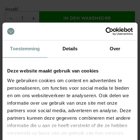
Anzahl
IN DEN WARENKORB
SEHR SCHNELL VERSANDT
KUNSTSTOFFFREI VERPACKT
KOSTENLOSER VERSAND AB 75,- €
Toestemming
Details
Over
VERSANDKOSTEN AB 5,99 €
Eine kleine und handliche Schere mit gebogener Klinge zum
Deze website maakt gebruik van cookies
Ernten von Weintrauben und Zitrusfrüchten.
We gebruiken cookies om content en advertenties te
PVC-beschichteter Stahlgriff
personaliseren, om functies voor social media te bieden
Länge 16,5cm
en om ons websiteverkeer te analyseren. Ook delen we
informatie over uw gebruik van onze site met onze
Gewicht 126g
partners voor social media, adverteren en analyse. Deze
partners kunnen deze gegevens combineren met andere
informatie die u aan ze heeft verstrekt of die ze hebben
Marke: Stocker
verzameld op basis van uw gebruik van hun services.
Artikelnummer: 346