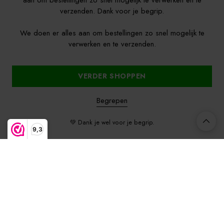
aan om bestellingen zo snel mogelijk te verwerken en te
verzenden. Dank voor je begrip.
We doen er alles aan om bestellingen zo snel mogelijk te
verwerken en te verzenden.
VERDER SHOPPEN
Begrepen
💚 Dank je wel voor je begrip.
9,3