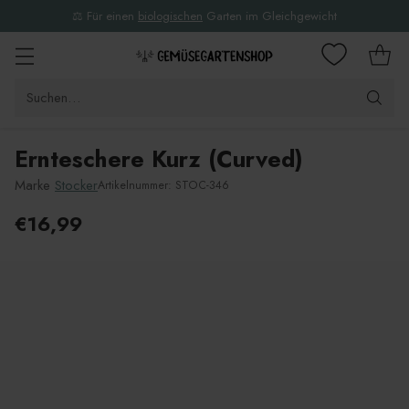
⚖️ Für einen
biologischen
Garten im Gleichgewicht
Suchen…
Ernteschere Kurz (Curved)
Marke
Stocker
Artikelnummer: STOC-346
€16,99
Unverbindliche
Preisempfehlung