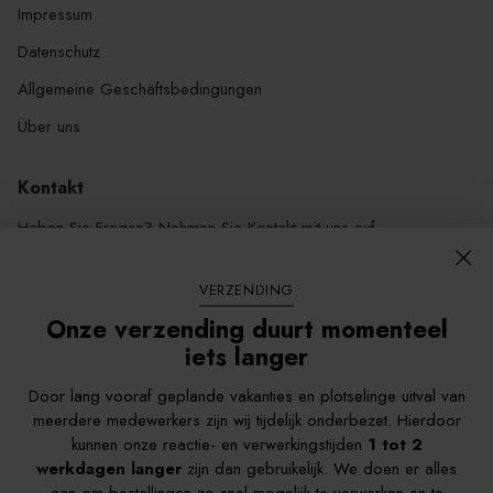
Impressum
Datenschutz
Allgemeine Geschäftsbedingungen
Über uns
Kontakt
Haben Sie Fragen? Nehmen Sie Kontakt mit uns auf.
Wir sind von Montag bis Freitag von 09.00 bis 17.00 Uhr
erreichbar
VERZENDING
Onze verzending duurt momenteel
WhatsApp
iets langer
info@gemusegartenshop.de
Argonweg 26C, 3812RB, Amersfoort, Niederlande
Door lang vooraf geplande vakanties en plotselinge uitval van
meerdere medewerkers zijn wij tijdelijk onderbezet. Hierdoor
kunnen onze reactie- en verwerkingstijden
1 tot 2
Folgen Sie uns
werkdagen langer
zijn dan gebruikelijk. We doen er alles