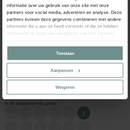
Geeignet für einen Topf:
Nein
informatie over uw gebruik van onze site met onze
Einjährig/mehrjährig:
Einjährig
partners voor social media, adverteren en analyse. Deze
partners kunnen deze gegevens combineren met andere
informatie die u aan ze heeft verstrekt of die ze hebben
🌱 WANN WACHSE ICH?
verzameld op basis van uw gebruik van hun services.
Zaaien onder glas
Zaaien onder glas is het planten van zaden in beschermde
omgevingen zoals kassen of kweekbakken.
Toestaan
J
F
M
A
M
J
Aanpassen
J
A
S
O
N
D
Weigeren
Zaaien in Volle Grond
Zaaien in de volle grond is het rechtstreeks planten van zaden
in de onbeschermde grond.
J
F
M
A
M
J
J
A
S
O
N
D