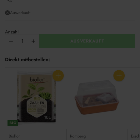
Ausverkauft
Anzahl
AUSVERKAUFT
Direkt mitbestellen:
Anzahl
Anzahl
BIO
Bioflor
Romberg
Essch