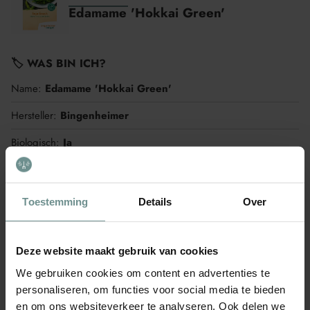
Edamame 'Hokkai Green'
🏷️ WAS BIN ICH?
Name:
Edamame 'Hokkai Green'
Hersteller:
Bingenheimer
Biologisch:
Ja
Pflanzenfamilie:
Hülsenfrüchte
Toestemming
Details
Over
🪴 WIE WACHSE ICH?
Schwierigkeitsgrad:
Einfach
Deze website maakt gebruik van cookies
Düngung:
Durchschnittlich
We gebruiken cookies om content en advertenties te
Wasserbedarf:
Durchschnittlich
personaliseren, om functies voor social media te bieden
en om ons websiteverkeer te analyseren. Ook delen we