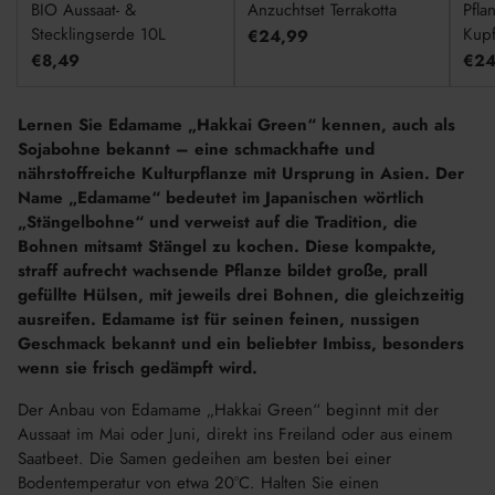
BIO Aussaat- &
Anzuchtset Terrakotta
Pfla
Stecklingserde 10L
Kupf
€24,99
€8,49
€24
Lernen Sie Edamame „Hakkai Green“ kennen, auch als
Sojabohne bekannt – eine schmackhafte und
nährstoffreiche Kulturpflanze mit Ursprung in Asien. Der
Name „Edamame“ bedeutet im Japanischen wörtlich
„Stängelbohne“ und verweist auf die Tradition, die
Bohnen mitsamt Stängel zu kochen. Diese kompakte,
straff aufrecht wachsende Pflanze bildet große, prall
gefüllte Hülsen, mit jeweils drei Bohnen, die gleichzeitig
ausreifen. Edamame ist für seinen feinen, nussigen
Geschmack bekannt und ein beliebter Imbiss, besonders
wenn sie frisch gedämpft wird.
Der Anbau von Edamame „Hakkai Green“ beginnt mit der
Aussaat im Mai oder Juni, direkt ins Freiland oder aus einem
Saatbeet. Die Samen gedeihen am besten bei einer
Bodentemperatur von etwa 20°C. Halten Sie einen