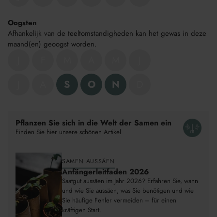
Oogsten
Afhankelijk van de teeltomstandigheden kan het gewas in deze
maand(en) geoogst worden.
J
F
M
A
M
J
J
A
S
O
N
D
Produkt
wird
dem
Pflanzen Sie sich in die Welt der Samen ein
Warenkorb
Finden Sie hier unsere schönen Artikel
hinzugefügt
SAMEN AUSSÄEN
Anfängerleitfaden 2026
Saatgut aussäen im Jahr 2026? Erfahren Sie, wann
und wie Sie aussäen, was Sie benötigen und wie
Sie häufige Fehler vermeiden – für einen
kräftigen Start.