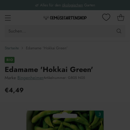
🌿 Alles für den
ökologischen
Garten
Suchen…
Startseite
Edamame 'Hokkai Green'
BIO
Edamame 'Hokkai Green'
Marke
Bingenheimer
Artikelnummer: G805 N05
€4,49
Unverbindliche
Preisempfehlung