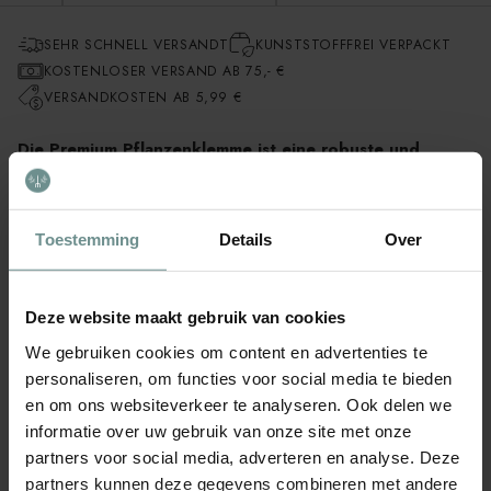
SEHR SCHNELL VERSANDT
KUNSTSTOFFFREI VERPACKT
KOSTENLOSER VERSAND AB 75,- €
VERSANDKOSTEN AB 5,99 €
Die Premium Pflanzenklemme ist eine robuste und
wiederverwendbare Klemme, die dafür entwickelt wurde,
Kletterpflanzen wie Tomaten, Gurken oder Melonen
sicher an Stützen oder Stäben zu befestigen. Jede
Toestemming
Details
Over
Packung enthält 10 Klemmen aus hochwertigem
Kunststoff mit einem Metallring, die für festen Halt
sorgen, ohne die Pflanze zu beschädigen.
Dank der
durchdachten Bauweise lässt sich die Klemme leicht anbringen
Deze website maakt gebruik van cookies
und entfernen, sodass Sie im Garten flexibel arbeiten können.
We gebruiken cookies om content en advertenties te
personaliseren, om functies voor social media te bieden
Die Anwendung der Premium Pflanzenklemme ist einfach: Öffnen
en om ons websiteverkeer te analyseren. Ook delen we
Sie die Klemme, legen Sie die Pflanze zwischen Klemme und
Stütze und lassen Sie die Klemme wieder los, damit sie die
informatie over uw gebruik van onze site met onze
Pflanze sicher hält, ohne sie einzuengen. Die Klemmen eignen
partners voor social media, adverteren en analyse. Deze
sich sowohl für junge als auch für ausgewachsene Pflanzen.
partners kunnen deze gegevens combineren met andere