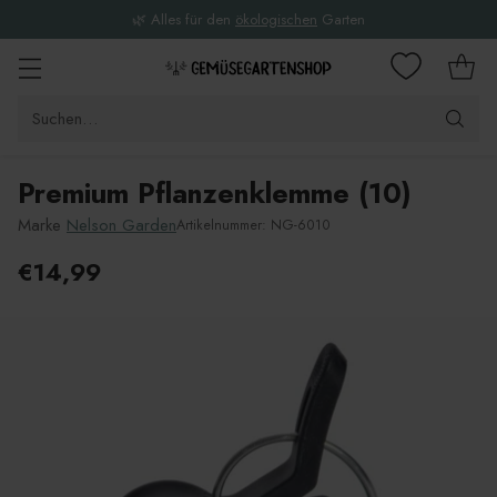
🌿 Alles für den
ökologischen
Garten
Suchen…
Premium Pflanzenklemme (10)
Marke
Nelson Garden
Artikelnummer: NG-6010
€14,99
Unverbindliche
Preisempfehlung