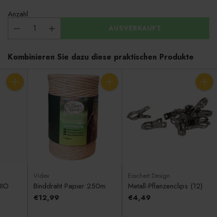
Anzahl
AUSVERKAUFT
Kombinieren Sie dazu diese praktischen Produkte
Anzahl
Anzahl
Anzahl
Videx
Esschert Design
BIO
Binddraht Papier 250m
Metall-Pflanzenclips (12)
€12,99
€4,49