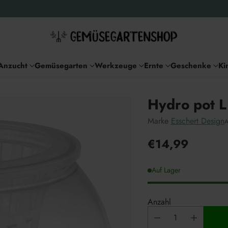
Anzucht
Gemüsegarten
Werkzeuge
Ernte
Geschenke
Ki
Hydro pot L
Marke
Esschert Design
A
€14,99
Unverbindliche
Preisempfehlu
Auf Lager
Anzahl