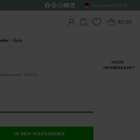
Deutschland (EUR €)
Währung
€0,00
nder
Sale
AUCH
INTERESSANT?
rtikelnummer: AGG76
ng
IN DEN WARENKORB