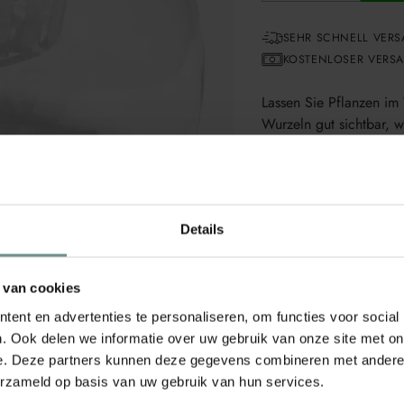
SEHR SCHNELL VERS
KOSTENLOSER VERSAN
Lassen Sie Pflanzen im 
Wurzeln gut sichtbar, w
bestimmt selbst, wann s
wenig zu giessen gehör
22,1 x 22,1 x 17,
Details
Inhalt 4,92 Liter
Material PET, PP
 van cookies
ent en advertenties te personaliseren, om functies voor social
Marke: Esschert Design
. Ook delen we informatie over uw gebruik van onze site met on
Artikelnummer: AGG76
e. Deze partners kunnen deze gegevens combineren met andere i
EAN: 8714982160226
erzameld op basis van uw gebruik van hun services.