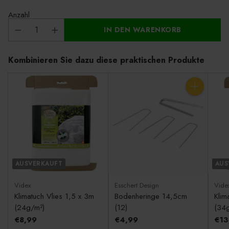
Anzahl
IN DEN WARENKORB
Kombinieren Sie dazu diese praktischen Produkte
Anzahl
AUSVERKAUFT
AUS
Videx
Esschert Design
Vide
Klimatuch Vlies 1,5 x 3m
Bodenheringe 14,5cm
Klim
(24g/m²)
(12)
(34
€8,99
€4,99
€13