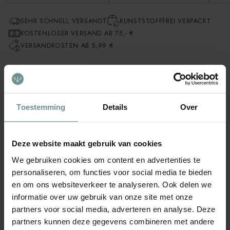
SEHR SCHNELL VERSANDT
KUNSTSTOFFFREI VERPACKT
KOSTENLOSER VERSAND AB 75,- €
VERSANDKOSTEN AB 5,99 €
Die Holz-Bodenstifte bestehen zu 100 % aus Holz und
sind speziell dafür ausgelegt, biologische
Mulchmaterialien wie Wolle, Hanfgewebe oder
Vliesstoffe zu befestigen.
Sie werden aus langlebigem Holz
Toestemming
Details
Over
gefertigt und sind 15 cm lang, wodurch sie sich ideal für den
Einsatz in Küchengärten, Obstgärten und anderen
Gartenbereichen eignen.
Deze website maakt gebruik van cookies
Die Anwendung der Bio Pegs ist einfach: Sie führen die Holzstifte
We gebruiken cookies om content en advertenties te
durch das Plättchen und anschliessend durch die Ecken oder
personaliseren, om functies voor social media te bieden
Ränder des Mulchmaterials. Drücken Sie sie fest in den Boden,
en om ons websiteverkeer te analyseren. Ook delen we
damit das Material an Ort und Stelle bleibt. Dank ihrer
informatie over uw gebruik van onze site met onze
ergonomischen Form lassen sie sich in verschiedenen
partners voor social media, adverteren en analyse. Deze
Bodenarten leicht einsetzen und bieten eine zuverlässige
partners kunnen deze gegevens combineren met andere
Befestigung – auch bei wechselnden Witterungsbedingungen.