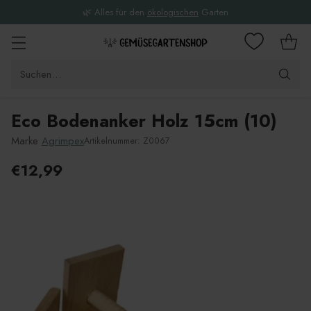
🌿 Alles für den
ökologischen
Garten
Suchen…
Eco Bodenanker Holz 15cm (10)
Marke
Agrimpex
Artikelnummer: Z0067
€12,99
Unverbindliche
Preisempfehlung