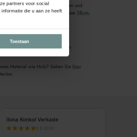
ze partners voor social
hl für umweltbewusste Gärtnerinnen und
nformatie die u aan ze heeft
s-Pflanzschild ist auch in der Grösse
18cm
,
m
erhältlich.
m
Toestaan
riften, Saatgut beschriften, Beet im
n
eres Material wie Holz? Sehen Sie
hier
tecker.