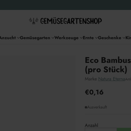
Anzucht
Gemüsegarten
Werkzeuge
Ernte
Geschenke
Ki
Eco Bambus-
(pro Stück)
Marke
Natura Eterna
Art
€0,16
Unverbindliche
Preisempfehlu
Ausverkauft
Anzahl