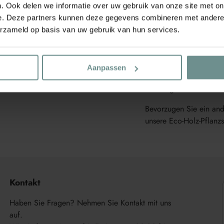
. Ook delen we informatie over uw gebruik van onze site met on
verantwortungsvolle Wa
e. Deze partners kunnen deze gegevens combineren met andere i
Gärtner. Das Eco-Bambu
erzameld op basis van uw gebruik van hun services.
12cm
,
10cm
und
6c
Abmessung
: 1,4 x
15
c
Material
: Bambus
Aanpassen
Wofür
: Pflanzen besch
Küchengarten markiere
Bevorzugen Sie ein and
unsere Eco-Holz-Pflanzs
Produkt
wird
dem
Warenkorb
Kontakt
hinzugefügt
Haben Sie Fragen? Nehmen Sie Kontakt mit uns
auf.