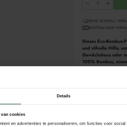
SEHR SCHNELL VERS
KOSTENLOSER VERSAN
Dieses Eco-Bambus-Pfl
und stilvolle Hilfe, 
Gewächshaus oder in 
100% Bambus, einem f
ideal in eine grüne 
Die Anwendung ist einf
Filzstift oder Kreidesti
Erde neben die gewünsc
Details
sich sowohl für grosse 
Bambus ist ein langleb
 van cookies
abbaubares Material. Oh
ent en advertenties te personaliseren, om functies voor social
umweltfreundlicher Anm