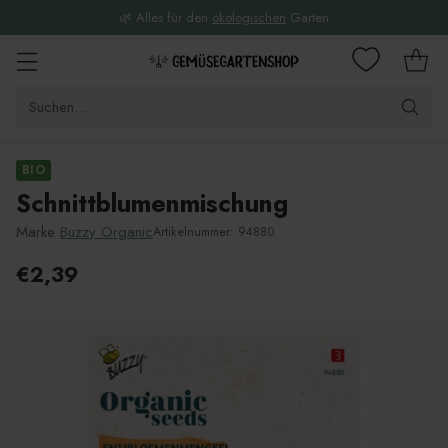
🌿 Alles für den
ökologischen
Garten
Suchen…
BIO
Schnittblumenmischung
Marke
Buzzy Organic
Artikelnummer: 94880
€2,39
Unverbindliche
Preisempfehlung