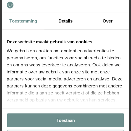
und Wuchshöhen, sodass Sie die Freiheit haben, einen
einzigartigen und ansprechenden Blumengarten zu gestalten.
Freuen Sie sich auf ein harmonisches Zusammenspiel
sommerlicher Blumen wie Sonnenblumen, Schmuckkörbchen,
Toestemming
Details
Over
Löwenmäulchen und mehr. Diese Blumen bringen nicht nur Farbe
in Ihren Garten, sondern liefern Ihnen auch fortlaufend frische
Schnittblumen, mit denen Sie Ihr Zuhause schmücken können.
Deze website maakt gebruik van cookies
Das Gartenjahr mit der Schnittblumenmischung beginnt, wenn die
We gebruiken cookies om content en advertenties te
Samen im Frühjahr ausgesät werden. Diese Mischung gedeiht in
personaliseren, om functies voor social media te bieden
gut durchlässigem Boden und an einem sonnigen Standort. Nach
en om ons websiteverkeer te analyseren. Ook delen we
der Keimung entwickeln sich die Pflanzen zu kräftigen Blühern,
informatie over uw gebruik van onze site met onze
bereit, ihre leuchtenden Farben zu zeigen. Die Blüte beginnt im
partners voor social media, adverteren en analyse. Deze
Sommer und reicht bis in den Herbst hinein, wobei Sie laufend
partners kunnen deze gegevens combineren met andere
mit einer Fülle an Blüten belohnt werden, die Sie schneiden und
informatie die u aan ze heeft verstrekt of die ze hebben
weitergeben können. Machen Sie Ihren Garten mit der vielseitigen
verzameld op basis van uw gebruik van hun services.
und farbenreichen Schnittblumenmischung zu einem lebendigen
Gemälde.
Toestaan
Produkt
wird