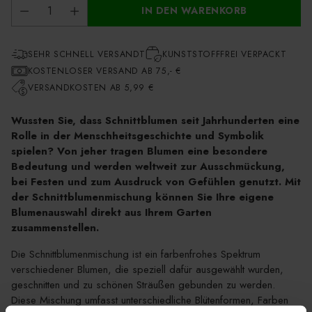
IN DEN WARENKORB
SEHR SCHNELL VERSANDT
KUNSTSTOFFFREI VERPACKT
KOSTENLOSER VERSAND AB 75,- €
VERSANDKOSTEN AB 5,99 €
Wussten Sie, dass Schnittblumen seit Jahrhunderten eine
Rolle in der Menschheitsgeschichte und Symbolik
spielen? Von jeher tragen Blumen eine besondere
Bedeutung und werden weltweit zur Ausschmückung,
bei Festen und zum Ausdruck von Gefühlen genutzt. Mit
der Schnittblumenmischung können Sie Ihre eigene
Blumenauswahl direkt aus Ihrem Garten
zusammenstellen.
Die Schnittblumenmischung ist ein farbenfrohes Spektrum
verschiedener Blumen, die speziell dafür ausgewählt wurden,
geschnitten und zu schönen Sträußen gebunden zu werden.
Diese Mischung umfasst unterschiedliche Blütenformen, Farben