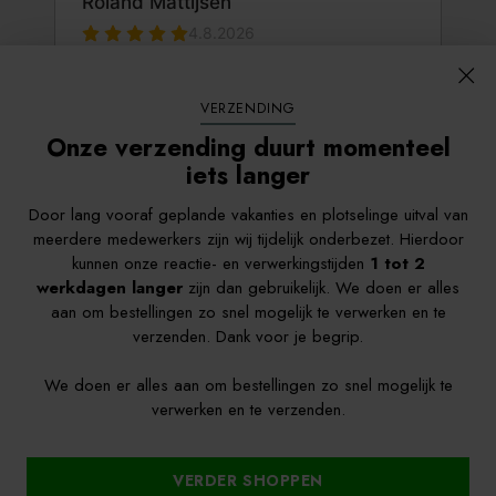
VERZENDING
Onze verzending duurt momenteel
iets langer
Door lang vooraf geplande vakanties en plotselinge uitval van
meerdere medewerkers zijn wij tijdelijk onderbezet. Hierdoor
kunnen onze reactie- en verwerkingstijden
1 tot 2
werkdagen langer
zijn dan gebruikelijk. We doen er alles
aan om bestellingen zo snel mogelijk te verwerken en te
verzenden. Dank voor je begrip.
We doen er alles aan om bestellingen zo snel mogelijk te
verwerken en te verzenden.
Währung
Deutschland (EUR €)
Copyright © 2026, Gemüsegartenshop
VERDER SHOPPEN