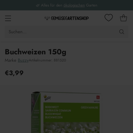
🌿 Alles für den
ökologischen
Garten
Suchen…
Buchweizen 150g
Marke
Buzzy
Artikelnummer: 881520
€3,99
Unverbindliche
Preisempfehlung