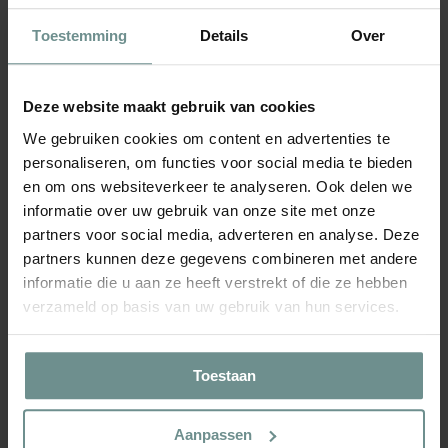
schnell zu wachsen und den Boden zu verbessern, indem er
Toestemming
Details
Over
Stickstoff aus der Luft bindet und in den Boden einträgt. Das
macht ihn zu einer ausgezeichneten Wahl, um Bodenstruktur
und Fruchtbarkeit zu verbessern.
Deze website maakt gebruik van cookies
Der Wachstumsverlauf von Buchweizen beginnt im Frühjahr,
We gebruiken cookies om content en advertenties te
wenn die Samen ausgesät werden. Die Pflanze wächst rasch
personaliseren, om functies voor social media te bieden
und entwickelt sich zu einem dichten Blätterdach, das Unkraut
en om ons websiteverkeer te analyseren. Ook delen we
unterdrückt. Auch wenn Buchweizen nicht für besonders
auffällige Blüten bekannt ist, bildet er kleine, weisse Blüten, die
informatie over uw gebruik van onze site met onze
Bienen und andere Bestäuber anziehen. Buchweizen blüht
partners voor social media, adverteren en analyse. Deze
bekanntermassen während der Sommermonate und kann je
partners kunnen deze gegevens combineren met andere
nach Wachstumsbedingungen nach etwa 8 bis 10 Wochen
informatie die u aan ze heeft verstrekt of die ze hebben
geerntet werden.
verzameld op basis van uw gebruik van hun services.
Produkt
wird
Toestaan
dem
Warenkorb
WHATSAPP
hinzugefügt
Aanpassen