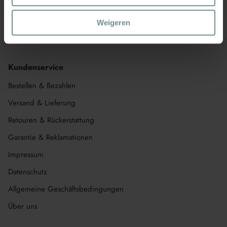
Superschneller Kontakt
Klicken Sie hier und senden Sie uns eine Nachricht
Weigeren
Kundenservice
Bestellen & Bezahlen
Versand & Lieferung
Retouren & Rückerstattung
Garantie & Reklamationen
Impressum
Datenschutz
Allgemeine Geschäftsbedingungen
Über uns