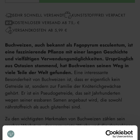
SEHR SCHNELL VERSANDT
KUNSTSTOFFFREI VERPACKT
KOSTENLOSER VERSAND AB 75,- €
VERSANDKOSTEN AB 5,99 €
Buchweizen, auch bekannt als Fagopyrum esculentum, ist
eine faszinierende Pflanze mit einer langen Geschichte
und vielfältigen Verwendungsmöglichkeiten. Ursprünglich
aus Ostasien stammend, hat Buchweizen seinen Weg in
viele Teile der Welt gefunden.
Eine interessante
Besonderheit von Buchweizen ist, dass er eigentlich kein
Getreide ist, sondern zur Familie der Knöterichgewächse
gehört. Er ist ein Pseudogetreide, das seit Jahrhunderten
wegen seiner essbaren Samen angebaut wird, die sowohl
nährstoffreich als auch glutenfrei sind.
Zu den wichtigsten Merkmalen von Buchweizen zählen sein
rasches Wachstum, der verzweigte Wuchs und die dreieckigen
Blätter. Was diese Pflanze für Gärtner besonders wertvoll macht,
ist ihre Rolle als Gründüngung. Buchweizen ist dafür bekannt,