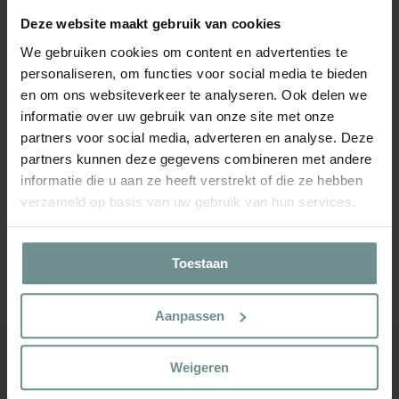
Ausserdem ist das anthrazitfarbene Schälchen ein passendes
Deze website maakt gebruik van cookies
Geschenk für Freunde oder Familie, die gern gärtnern oder mit
We gebruiken cookies om content en advertenties te
einem Küchengarten beginnen möchten.
personaliseren, om functies voor social media te bieden
10 x 33 x 11cm (L x B x H)
en om ons websiteverkeer te analyseren. Ook delen we
informatie over uw gebruik van onze site met onze
partners voor social media, adverteren en analyse. Deze
partners kunnen deze gegevens combineren met andere
Produkt
informatie die u aan ze heeft verstrekt of die ze hebben
wird
verzameld op basis van uw gebruik van hun services.
dem
Warenkorb
WHATSAPP
hinzugefügt
Superschneller Kontakt
Toestaan
Klicken Sie hier und senden Sie uns eine Nachricht
Aanpassen
Weigeren
Kundenservice