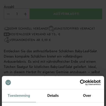
Anzahl
AUSVERKAUFT
SEHR SCHNELL VERSANDT
KUNSTSTOFFFREI VERPACKT
KOSTENLOSER VERSAND AB 75,- €
VERSANDKOSTEN AB 5,99 €
Entdecken Sie das anthrazitfarbene Schälchen Baby-Leaf-Salat.
Dieses kompakte Schälchen bietet ein vollständiges
Anbauerlebnis. Es wird mit nährstoffreicher Erde und einem
Tütchen Saatgut für köstlichen Baby-Leaf-Salat geliefert. Ideal,
um in diesem Herbst Ihr eigenes Gemüse anzubauen – selbst
wenn Sie keinen grossen Garten haben.
Die Anthrazitfarbe verleiht Ihrem Balkon, der Fensterbank oder
der Terrasse eine zeitgemässe Note. Es ist eine gute
Toestemming
Details
Over
Möglichkeit, Kinder in den Gemüseanbau einzubeziehen, oder
selbst den Weg vom Säen bis zur Ernte zu geniessen.