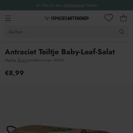
🌿 Alles für den
ökologischen
Garten
Suchen…
Antraciet Teiltje Baby-Leaf-Salat
Marke
Buzzy
Artikelnummer: 85475
€8,99
Unverbindliche
Preisempfehlung