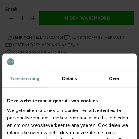
Anzahl
IN DEN WARENKORB
SEHR SCHNELL VERSANDT
KUNSTSTOFFFREI VERPACKT
KOSTENLOSER VERSAND AB 75,- €
VERSANDKOSTEN AB 5,99 €
Anthrazitfarbenes Töpfchen „Najaars Herfstkruiden“, ein
vollständiges Anzuchtset für Liebhaber frischer Kräuter. Dieses
Toestemming
Details
Over
Töpfchen enthält alles, was Sie für den Start benötigen: Erde
und Samen von Salbei, Rosmarin und Thymian. Diese
aromatischen Kräuter eignen sich ideal für die Anzucht im
Herbst, sodass Sie die ganze Saison über frisch gewürzte
Deze website maakt gebruik van cookies
Gerichte geniessen können.
We gebruiken cookies om content en advertenties te
personaliseren, om functies voor social media te bieden
Das anthrazitfarbene Töpfchen ist ideal, wenn Sie nur wenig
en om ons websiteverkeer te analyseren. Ook delen we
Platz haben. Die kompakte Form passt problemlos auf eine
informatie over uw gebruik van onze site met onze
Fensterbank oder einen Tisch, sodass Sie auch ohne grossen