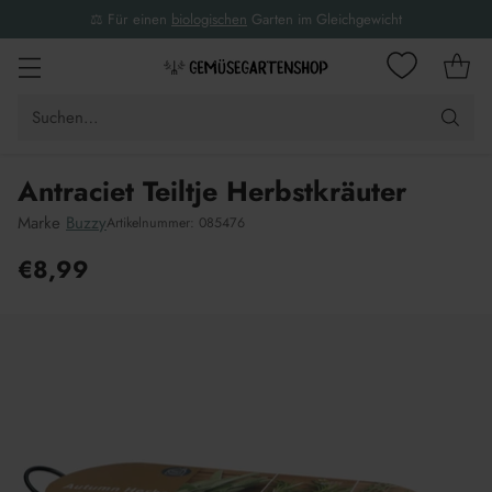
⚖️ Für einen
biologischen
Garten im Gleichgewicht
Suchen…
Antraciet Teiltje Herbstkräuter
Marke
Buzzy
Artikelnummer: 085476
€8,99
Unverbindliche
Preisempfehlung