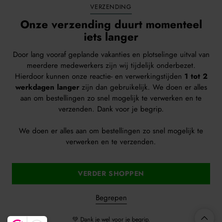
erreichbar
VERZENDING
Onze verzending duurt momenteel
WhatsApp
iets langer
info@gemusegartenshop.de
Argonweg 26C, 3812RB, Amersfoort, Niederlande
Door lang vooraf geplande vakanties en plotselinge uitval van
meerdere medewerkers zijn wij tijdelijk onderbezet.
Hierdoor kunnen onze reactie- en verwerkingstijden
1 tot 2
Folgen Sie uns
werkdagen langer
zijn dan gebruikelijk. We doen er alles
aan om bestellingen zo snel mogelijk te verwerken en te
verzenden. Dank voor je begrip.
We doen er alles aan om bestellingen zo snel mogelijk te
verwerken en te verzenden.
VERDER SHOPPEN
Begrepen
💚 Dank je wel voor je begrip.