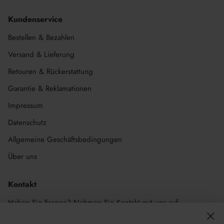
Kundenservice
Bestellen & Bezahlen
Versand & Lieferung
Retouren & Rückerstattung
Garantie & Reklamationen
Impressum
Datenschutz
Allgemeine Geschäftsbedingungen
Über uns
Kontakt
Haben Sie Fragen? Nehmen Sie Kontakt mit uns auf.
Wir sind von Montag bis Freitag von 09.00 bis 17.00 Uhr